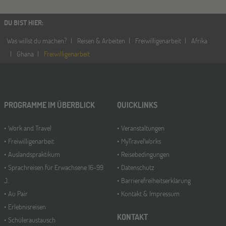
DU BIST HIER
:
Was willst du machen?
Reisen & Arbeiten
Freiwilligenarbeit
Afrika
Ghana
Freiwilligenarbeit
PROGRAMME IM ÜBERBLICK
QUICKLINKS
Work and Travel
Veranstaltungen
Freiwilligenarbeit
MyTravelWorks
Auslandspraktikum
Reisebedingungen
Sprachreisen für Erwachsene 16-99
Datenschutz
J.
Barrierefreiheitserklärung
Au Pair
Kontakt & Impressum
Erlebnisreisen
KONTAKT
Schüleraustausch