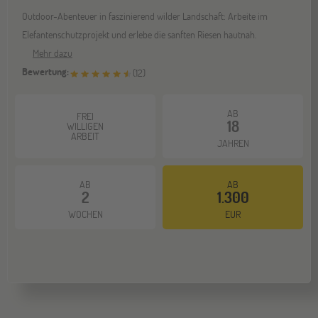
Outdoor-Abenteuer in faszinierend wilder Landschaft: Arbeite im
Elefantenschutzprojekt und erlebe die sanften Riesen hautnah.
Mehr dazu
Bewertung:
(
12
)
AB
FREI
18
WILLIGEN
ARBEIT
JAHREN
AB
AB
2
1.300
WOCHEN
EUR