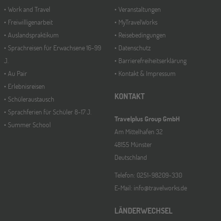
Work and Travel
Veranstaltungen
Freiwilligenarbeit
MyTravelWorks
Auslandspraktikum
Reisebedingungen
Sprachreisen für Erwachsene 16-99
Datenschutz
J.
Barrierefreiheitserklärung
Au Pair
Kontakt & Impressum
Erlebnisreisen
KONTAKT
Schüleraustausch
Sprachferien für Schüler 8-17 J.
Travelplus Group GmbH
Summer School
Am Mittelhafen 32
48155 Münster
Deutschland
Telefon: 0251-98209-330
E-Mail: info@travelworks.de
LÄNDERWECHSEL