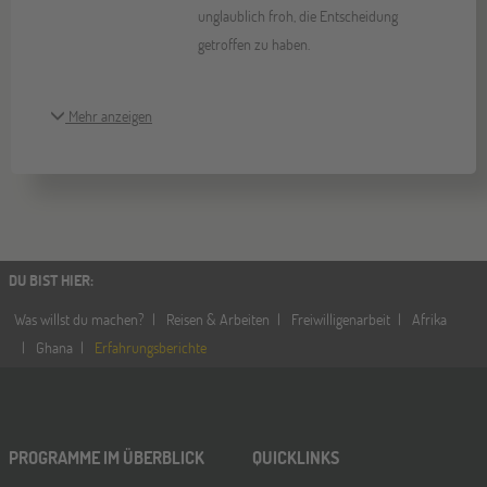
unglaublich froh, die Entscheidung
getroffen zu haben.
Mehr anzeigen
DU BIST HIER
:
Was willst du machen?
Reisen & Arbeiten
Freiwilligenarbeit
Afrika
Ghana
Erfahrungsberichte
PROGRAMME IM ÜBERBLICK
QUICKLINKS