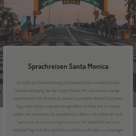
Sprachreisen Santa Monica
Du läufst am Strand entlang und bestaunst den wunderschönen
Sonnenuntergang, der den Santa Monica Pier wie in einen orange-
roten Mantel hüllt. Obwohl du diesen traumhaften Anblick fast jeden
Tag in den letzten zwei Wochen genießen durftest, bist du immer
wieder neu überrascht. Du wendest dich Jake zu, der neben dir läuft:
"Let's try to do some surfing tomorrow!". Ihr beschließt, euch am
nächsten Tag nach dem Sprachkurs auf die Surfbretter zu schwingen