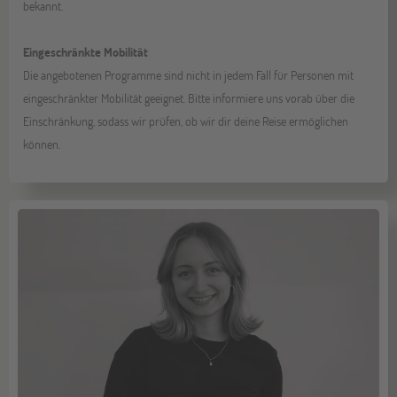
bekannt.
Eingeschränkte Mobilität
Die angebotenen Programme sind nicht in jedem Fall für Personen mit
eingeschränkter Mobilität geeignet. Bitte informiere uns vorab über die
Einschränkung, sodass wir prüfen, ob wir dir deine Reise ermöglichen
können.