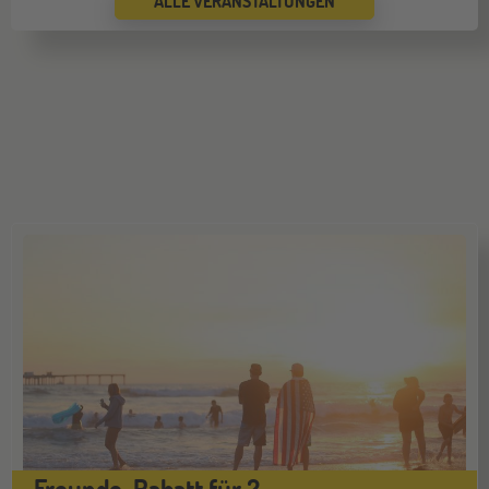
ALLE VERANSTALTUNGEN
Wien
17
OKT
Go Global Now! Messe
Freunde-Rabatt für 2