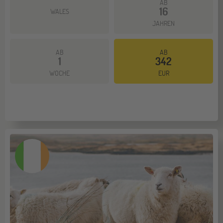
AB
16
WALES
JAHREN
AB
AB
1
342
Mehr dazu
WOCHE
EUR