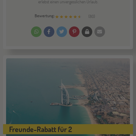
erlebst einen unvergesslichen Urlaub.
Bewertung:
(
80
)
Freunde-Rabatt für 2