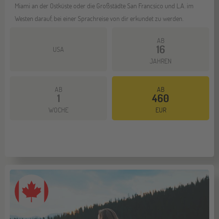
Miami an der Ostküste oder die Großstädte San Francsico und L.A. im
Westen darauf, bei einer Sprachreise von dir erkundet zu werden.
AB
16
USA
JAHREN
AB
AB
1
460
Mehr dazu
WOCHE
EUR