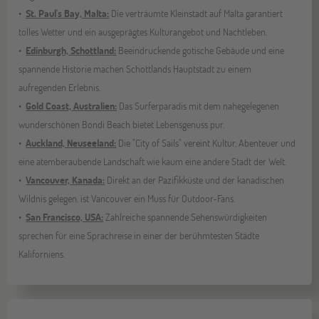
St. Paul's Bay, Malta:
Die verträumte Kleinstadt auf Malta garantiert
tolles Wetter und ein ausgeprägtes Kulturangebot und Nachtleben.
Edinburgh, Schottland:
Beeindruckende gotische Gebäude und eine
spannende Historie machen Schottlands Hauptstadt zu einem
aufregenden Erlebnis.
Gold Coast, Australien:
Das Surferparadis mit dem nahegelegenen
wunderschönen Bondi Beach bietet Lebensgenuss pur.
Auckland, Neuseeland:
Die "City of Sails" vereint Kultur, Abenteuer und
eine atemberaubende Landschaft wie kaum eine andere Stadt der Welt.
Vancouver, Kanada:
Direkt an der Pazifikküste und der kanadischen
Wildnis gelegen, ist Vancouver ein Muss für Outdoor-Fans.
San Francisco, USA:
Zahlreiche spannende Sehenswürdigkeiten
sprechen für eine Sprachreise in einer der berühmtesten Städte
Kaliforniens.