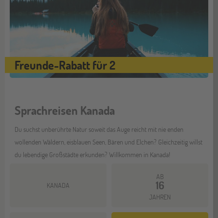
Freunde-Rabatt für 2
Sprachreisen Kanada
Du suchst unberührte Natur soweit das Auge reicht mit nie enden
wollenden Wäldern, eisblauen Seen, Bären und Elchen? Gleichzeitig willst
du lebendige Großstädte erkunden? Willkommen in Kanada!
AB
16
KANADA
JAHREN