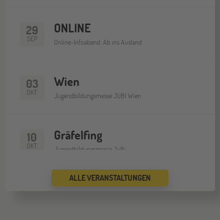
ONLINE
29
SEP
Online-Infoabend: Ab ins Ausland
Wien
03
OKT
Jugendbildungsmesse JUBI Wien
Gräfelfing
10
OKT
Jugendbildungsmesse JuBi
ALLE VERANSTALTUNGEN
Wien
17
OKT
Go Global Now! Messe