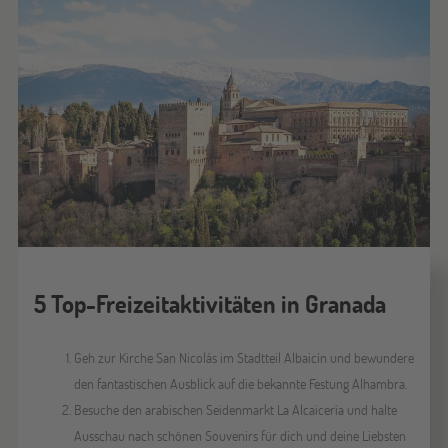
5 Top-Freizeitaktivitäten in Granada
Geh zur Kirche San Nicolás im Stadtteil Albaicín und bewundere
den fantastischen Ausblick auf die bekannte Festung Alhambra.
Besuche den arabischen Seidenmarkt La Alcaicería und halte
Ausschau nach schönen Souvenirs für dich und deine Liebsten