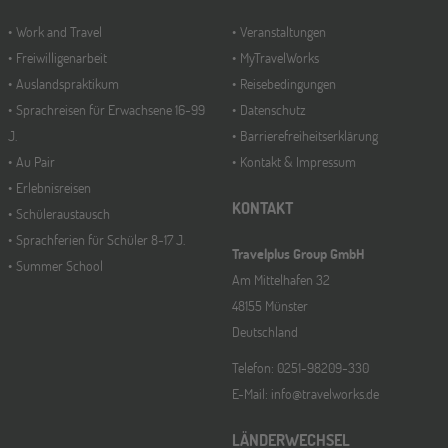
Work and Travel
Veranstaltungen
Freiwilligenarbeit
MyTravelWorks
Auslandspraktikum
Reisebedingungen
Sprachreisen für Erwachsene 16-99
Datenschutz
J.
Barrierefreiheitserklärung
Au Pair
Kontakt & Impressum
Erlebnisreisen
KONTAKT
Schüleraustausch
Sprachferien für Schüler 8-17 J.
Travelplus Group GmbH
Summer School
Am Mittelhafen 32
48155 Münster
Deutschland
Telefon: 0251-98209-330
E-Mail: info@travelworks.de
LÄNDERWECHSEL