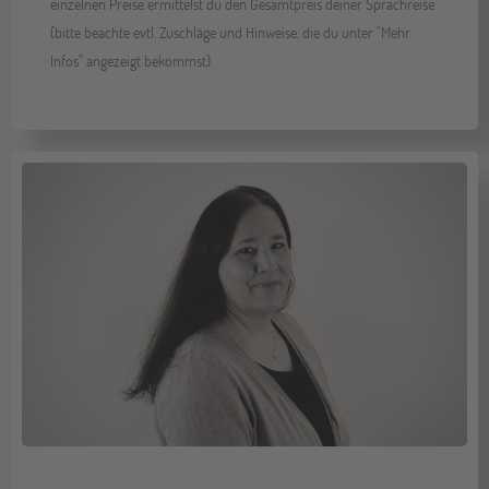
einzelnen Preise ermittelst du den Gesamtpreis deiner Sprachreise
(bitte beachte evtl. Zuschläge und Hinweise, die du unter "Mehr
Infos" angezeigt bekommst).