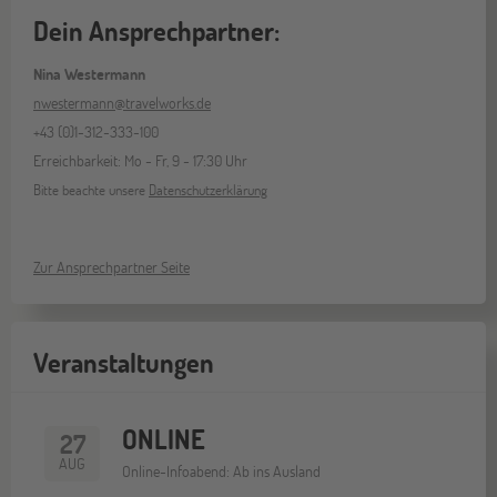
Dein Ansprechpartner:
Nina Westermann
nwestermann@travelworks.de
+43 (0)1-312-333-100
Erreichbarkeit: Mo - Fr, 9 - 17:30 Uhr
Bitte beachte unsere
Datenschutzerklärung
Zur Ansprechpartner Seite
Veranstaltungen
ONLINE
27
AUG
Online-Infoabend: Ab ins Ausland