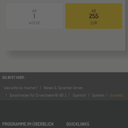
AB
AB
1
255
WOCHE
EUR
DU BIST HIER
:
Was willst du machen?
Reisen & Sprachen lernen
Sprachreisen für Erwachsene 16-99 J.
Spanisch
Spanien
Granada
PROGRAMME IM ÜBERBLICK
QUICKLINKS