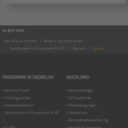
DU BIST HIER
:
Was willst du machen?
Reisen & Sprachen lernen
Sprachreisen für Erwachsene 16-99 J.
Spanisch
Spanien
PROGRAMME IM ÜBERBLICK
QUICKLINKS
Work and Travel
Veranstaltungen
Freiwilligenarbeit
MyTravelWorks
Auslandspraktikum
Reisebedingungen
Sprachreisen für Erwachsene 16-99
Datenschutz
J.
Barrierefreiheitserklärung
Au Pair
Kontakt & Impressum