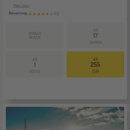
Mehr dazu
Bewertung:
(
13
)
AB
SPRACH
17
REISEN
JAHREN
AB
AB
1
255
WOCHE
EUR