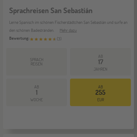
Sprachreisen San Sebastián
Lerne Spanisch im schönen Fischerstädtchen San Sebastián und surfe an
den schönen Badestränden.
Mehr dazu
Bewertung:
(
3
)
AB
SPRACH
17
REISEN
JAHREN
AB
AB
1
255
WOCHE
EUR