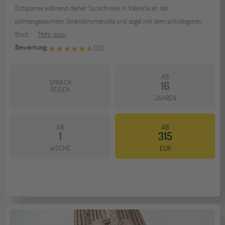
Entspanne während deiner Sprachreise in Valencia an der
palmengesäumten Strandpromenade und segel mit dem schuleigenen
Boot.
Mehr dazu
Bewertung:
(
35
)
AB
SPRACH
16
REISEN
JAHREN
AB
AB
1
315
WOCHE
EUR