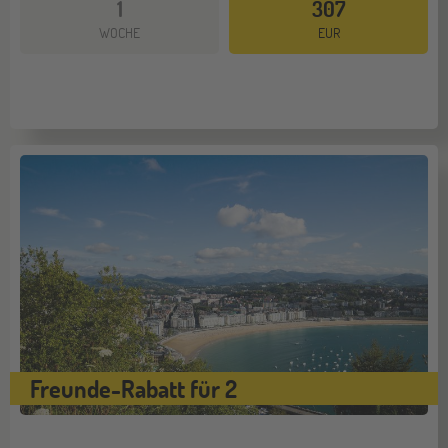
1
307
WOCHE
EUR
Freunde-Rabatt für 2