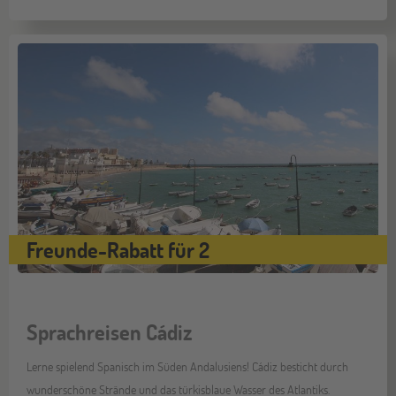
Freunde-Rabatt für 2
Sprachreisen Cádiz
Lerne spielend Spanisch im Süden Andalusiens! Cádiz besticht durch
wunderschöne Strände und das türkisblaue Wasser des Atlantiks.