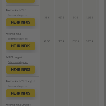
Gastfamilie DZ/HP
Saisonzuschläge, etc
331 €
637 €
943 €
1.249 €
--
MEHR INFOS
Wohnheim EZ
Saisonzuschläge, etc
482 €
939 €
1.396 €
1.853 €
--
MEHR INFOS
WG EZ Langzeit
Saisonzuschläge, etc
--
--
--
--
3.913
MEHR INFOS
Gastfamilie EZ/HP Langzeit
Saisonzuschläge, etc
--
--
--
--
4.141
MEHR INFOS
Wohnheim EZ Langzeit