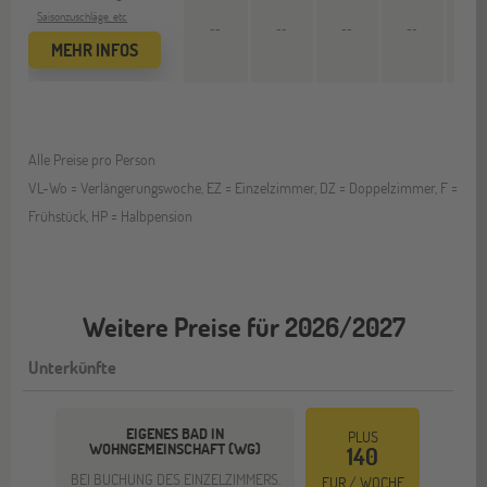
Saisonzuschläge, etc
--
--
--
--
5.509
MEHR INFOS
Alle Preise pro Person
VL-Wo = Verlängerungswoche, EZ = Einzelzimmer, DZ = Doppelzimmer, F =
Frühstück, HP = Halbpension
Weitere Preise für 2026/2027
Unterkünfte
EIGENES BAD IN
PLUS
WOHNGEMEINSCHAFT (WG)
140
BEI BUCHUNG DES EINZELZIMMERS.
EUR / WOCHE