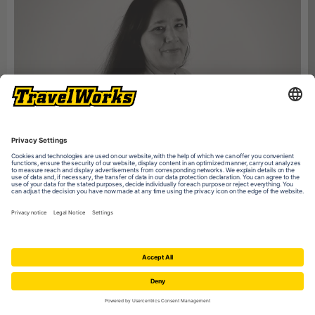
Dein Ansprechpartner:
Nina Westermann
nwestermann@travelworks.de
+43 (0)1-312-333-100
Erreichbarkeit: Mo - Fr, 9 - 17:30 Uhr
Bitte beachte unsere
Datenschutzerklärung