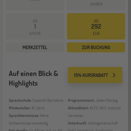
JAHREN
AB
AB
1
292
WOCHE
EUR
MERKZETTEL
ZUR BUCHUNG
Auf einen Blick &
15% KURSRABATT
Highlights
Sprachschule:
Expanish Barcelona
Programmstart:
Jeden Montag
Mindestalter:
16 Jahre
Akkreditiert:
ALTO, IALC, Instituto
Sprachkenntnisse:
Keine
Cervantes
Vorkenntnisse notwendig
Unterkunft:
Wohngemeinschaft
Schulgröße:
Ca. 100 im Juli, ca. 50
(WG), Wohnheim, Gastfamilie