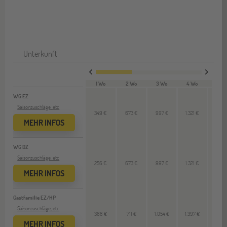
Unterkunft
1 Wo
2 Wo
3 Wo
4 Wo
12 W
WG EZ
Saisonzuschläge, etc
349 €
673 €
997 €
1.321 €
--
MEHR INFOS
WG DZ
Saisonzuschläge, etc
256 €
673 €
997 €
1.321 €
--
MEHR INFOS
Gastfamilie EZ/HP
Saisonzuschläge, etc
368 €
711 €
1.054 €
1.397 €
--
MEHR INFOS