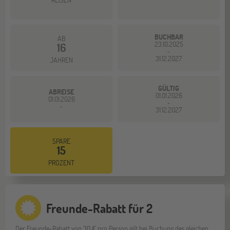
BUCHBAR
AB
23.10.2025
16
-
31.12.2027
JAHREN
GÜLTIG
ABREISE
01.01.2026
01.01.2026
-
-
31.12.2027
SPARE
15
PROZENT
Freunde-Rabatt für 2
Der Freunde-Rabatt von 30 € pro Person gilt bei Buchung des gleichen