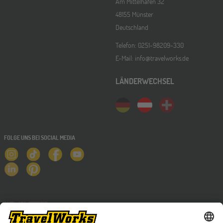
Am Mittelhafen 32
48155 Münster
Deutschland
Telefon: 0251-98209-330
E-Mail: info@travelworks.de
LÄNDERWECHSEL
FOLGE UNS BEI SOCIAL MEDIA
NEWSLETTER