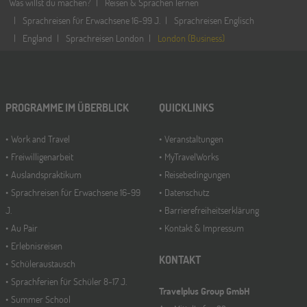
Was willst du machen?
Reisen & Sprachen lernen
Sprachreisen für Erwachsene 16-99 J.
Sprachreisen Englisch
England
Sprachreisen London
London (Business)
PROGRAMME IM ÜBERBLICK
QUICKLINKS
Work and Travel
Veranstaltungen
Freiwilligenarbeit
MyTravelWorks
Auslandspraktikum
Reisebedingungen
Sprachreisen für Erwachsene 16-99
Datenschutz
J.
Barrierefreiheitserklärung
Au Pair
Kontakt & Impressum
Erlebnisreisen
KONTAKT
Schüleraustausch
Sprachferien für Schüler 8-17 J.
Travelplus Group GmbH
Summer School