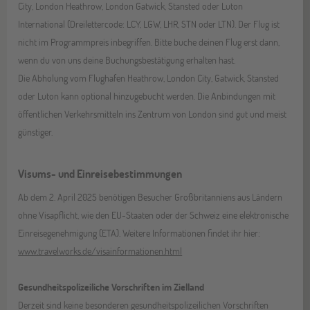
City, London Heathrow, London Gatwick, Stansted oder Luton
International (Dreilettercode: LCY, LGW, LHR, STN oder LTN). Der Flug ist
nicht im Programmpreis inbegriffen. Bitte buche deinen Flug erst dann,
wenn du von uns deine Buchungsbestätigung erhalten hast.
Die Abholung vom Flughafen Heathrow, London City, Gatwick, Stansted
oder Luton kann optional hinzugebucht werden. Die Anbindungen mit
öffentlichen Verkehrsmitteln ins Zentrum von London sind gut und meist
günstiger.
Visums- und Einreisebestimmungen
Ab dem 2. April 2025 benötigen Besucher Großbritanniens aus Ländern
ohne Visapflicht, wie den EU-Staaten oder der Schweiz eine elektronische
Einreisegenehmigung (ETA). Weitere Informationen findet ihr hier:
www.travelworks.de/visainformationen.html
Gesundheitspolizeiliche Vorschriften im Zielland
Derzeit sind keine besonderen gesundheitspolizeilichen Vorschriften