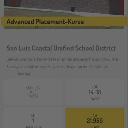
Wien
17
Advanced Placement-Kurse
OKT
Go Global Now! Messe
San Luis Coastal Unified School District
ONLINE
28
OKT
Schüleraustausch-Infoabend (Ozeanien)
Beeindruckende Fächervielfalt in einem der akademisch anspruchsvollsten
Schulsysteme Kaliforniens. Zauberhafte Region an der Zentralküste.
Mehr dazu
ONLINE
11
NOV
VON
SCHÜLER
Schüleraustausch-Infoabend (Europa)
14-18
AUS
TAUSCH
JAHRE
ONLINE
25
AB
AB
NOV
1
21.950
Schüleraustausch-Infoabend (Ozeanien &
Nordamerika)
HALBJAHR
EURO