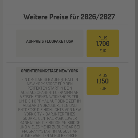
Weitere Preise für 2026/2027
PLUS
AUFPREIS FLUGPAKET USA
1.700
EUR
ORIENTIERUNGSTAGE NEW YORK
PLUS
EIN DREITÄGIGER AUFENTHALT IN
1.150
NEW YORK SORGT FÜR DEN
PERFEKTEN START IN DEIN
EUR
AUSTAUSCHABENTEUER! NIMM AN
VERSCHIEDENEN WORKSHOPS TEIL,
UM DICH OPTIMAL AUF DEINE ZEIT IM
AUSLAND VORZUBEREITEN UND
ENTDECKE DIE HIGHLIGHTS VON NEW
YORK CITY – DARUNTER TIMES
SQUARE, CENTRAL PARK, LOWER
MANHATTAN, DIE BROOKLYN BRIDGE
UND VIELES MEHR! ZUBUCHBAR BEI
PROGRAMMSTART IM AUGUST AN
AUSGEWÄHLTEN SCHULBEZIRKEN.