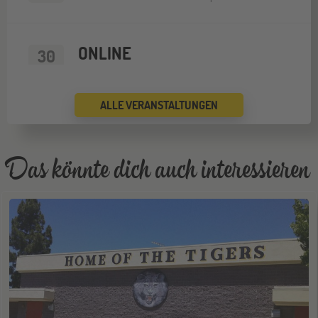
ONLINE
30
SEP
Schüleraustausch-Infoabend (Nordamerika)
ALLE VERANSTALTUNGEN
Wien
03
OKT
Jugendbildungsmesse JUBI Wien
Das könnte dich auch interessieren
Gräfelfing
10
OKT
Jugendbildungsmesse JuBi
ONLINE
14
OKT
Schüleraustausch-Infoabend (Europa)