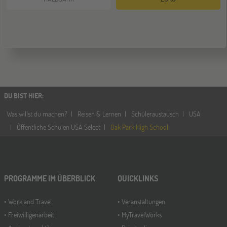
ONLINE
08
DEZ
Schüleraustausch-Infoabend (Europa)
ONLINE
21
DU BIST HIER
:
DEZ
Schüleraustausch-Infoabend (Ozeanien &
Nordamerika)
Was willst du machen?
Reisen & Lernen
Schüleraustausch
USA
Öffentliche Schulen USA Select
Oak Park High School
PROGRAMME IM ÜBERBLICK
QUICKLINKS
Work and Travel
Veranstaltungen
Freiwilligenarbeit
MyTravelWorks