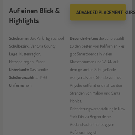
Auf einen Blick &
ADVANCED PLACEMENT-KUR
Highlights
Schulname:
Oak Park High School
Besonderheiten:
die Schule zählt
Schulbezirk:
Ventura County
zu den besten von Kalifornien - es
Lage:
Küstenregion,
gibt Smartboards in vielen
Metropolregion, Stadt
Klassenräumen und WLAN auf
Unterkunft:
Gastfamilie
dem gesamten Schulgelände,
Schüleranzahl:
ca. 1400
weniger als eine Stunde von Los
Uniform:
nein
Angeles entfernt und nah zu den
Stränden von Malibu und Santa
Monica,
Orientierungsveranstaltung in New
York City zu Beginn deines
Auslandsaufenthaltes gegen
Aufpreis möglich