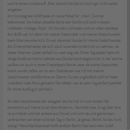
und ist erneut zuckersüß. Aber darauf möchte ich auch gar nicht weiter
eingehen.
Am Sonntag den 14.08 habe ich neue Möbel für „mein“ Zimmer
bekommen. Sie haben dieselbe Farbe wie Vanille und sind in einem
rustikalen „Vintage-Style“. Ich bin sehr zufrieden und vor allem dankbar.
Am 16.08 war ich dann mit meiner Gastmutter und meiner Gastschwester
beim Gitarrenunterricht. Es war die erste Stunde für meine Gastschwester.
Am Ende entschieden sie sich, doch woanders Unterricht zu nehmen, da
dieser Gitarren-Laden einfach zu weit weg war. Einen Tag später habe ich
einige Briefe an meine Liebsten aus Deutschland abgeschickt. In der Woche
wollten wir auch in einen Freizeitpark fahren, aber da meine Gastmutter
krank wurde, ließen wir es sein. Stattdessen war ich mit meiner
Gastschwester und Bombie am Damm. Es war unglaublich toll! Ich habe
unendlich viele Fotos gemacht. Das Wetter war an dem Tag einfach perfekt
für einen Ausflug in die Natur.
An dem Wochenende der besagten Woche traf ich zum ersten Mal
persönlich auf meine Local-Koordinatorin. Sie holte zwei Jungs (der eine
ist aus Italien und der andere aus China) und mich ab und gemeinsam
verbrachten wir einen schönen Tag in Berlin. Ja genau, Berlin. Ist das nicht
witzig? Meine Nachbarstadt heißt einfach Berlin! Das kann kein Zufall