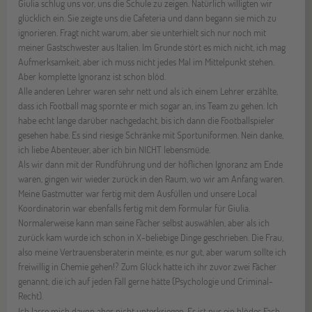
Giulia schlug uns vor, uns die Schule zu zeigen. Natürlich willigten wir
glücklich ein. Sie zeigte uns die Cafeteria und dann begann sie mich zu
ignorieren. Fragt nicht warum, aber sie unterhielt sich nur noch mit
meiner Gastschwester aus Italien. Im Grunde stört es mich nicht, ich mag
Aufmerksamkeit, aber ich muss nicht jedes Mal im Mittelpunkt stehen.
Aber komplette Ignoranz ist schon blöd.
A
lle anderen Lehrer waren sehr nett und als ich einem Lehrer erzählte,
dass ich Football mag spornte er mich sogar an, ins Team zu gehen. Ich
habe echt lange darüber nachgedacht, bis ich dann die Footballspieler
gesehen habe. Es sind riesige Schränke mit Sportuniformen. Nein danke,
ich liebe Abenteuer, aber ich bin NICHT lebensmüde.
Als wir dann mit der Rundführung und der höflichen Ignoranz am Ende
waren, gingen wir wieder zurück in den Raum, wo wir am Anfang waren.
Meine Gastmutter war fertig mit dem Ausfüllen und unsere Local
Koordinatorin war ebenfalls fertig mit dem Formular für Giulia.
Normalerweise kann man seine Fächer selbst auswählen, aber als ich
zurück kam wurde ich schon in X-beliebige Dinge geschrieben. Die Frau,
also meine Vertrauensberaterin meinte, es nur gut, aber warum sollte ich
freiwillig in Chemie gehen!? Zum Glück hatte ich ihr zuvor zwei Fächer
genannt, die ich auf jeden Fall gerne hätte (Psychologie und Criminal-
Recht).
Ich lasse mich davon aber nicht unterkriegen. Es ist nur ein blödes Fach