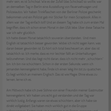
mehr sein, es ist Schicksal. Wie es der Zufall (das Schicksal) so wollte, war
an demselben Tag in Berlin eine Ausstellung von Feuerwehwagen und
Polizeiautos. Wir haben Trinkflaschen von der Berliner Polizei geschenkt
bekommen und ein Polizist gab mir Sticker für mein Scrapbook. Alles in
allem war der Tag einfach toll! Und an diesem Tag habe ich zum ersten Mal
begriffen, dass ich schon einen Monat in den USA lebe. Über diese Tatsache
war ich sehr glücklich.
Ich hatte diesen Monat tatsächlich souverän überstanden. Und mein
English ist tatsächlich besser geworden. Wobei ich nicht sagen kann, was
daran besser geworden ist. Es hört sich total bescheuert an, aber das ist
tatsächlich so. Ich merke, dass es mir leichter fällt an Unterhaltungen
teilzunehmen. Und das liegt nicht daran, dass ich nicht mehr „schüchtern“
bin. Ich bin nie schüchtern. Schon in der ersten Sekunde, wenn ich
jemanden kennengelernt habe, finde ich einen Weg ihn tot zu quatschen.
Es liegt wirklich an meinem Englisch. Das ist wie Magie. Ohne etwas zu
lernen, lerne ich es.
Am Mittwoch habe ich zwei Söhne von einer Freundin meiner Gastmutter
kennengelernt. Wir haben uns echt gut verstanden und der Tag war
wirklich lustig. Anfangs waren sie etwas schüchtern, aber ich habe sie
direkt vollgelabert. Sie haben mich wirklich gut in die Gruppe
aufgenommen. Später sind wir zusammen zum Damm gegangen und