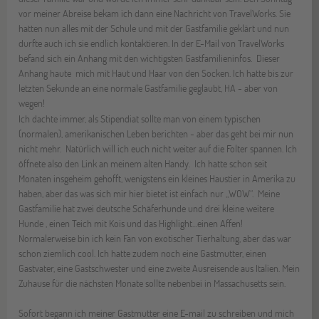
vor meiner Abreise bekam ich dann eine Nachricht von TravelWorks. Sie
hatten nun alles mit der Schule und mit der Gastfamilie geklärt und nun
durfte auch ich sie endlich kontaktieren. In der E-Mail von TravelWorks
befand sich ein Anhang mit den wichtigsten Gastfamilieninfos. Dieser
Anhang haute mich mit Haut und Haar von den Socken. Ich hatte bis zur
letzten Sekunde an eine normale Gastfamilie geglaubt, HA - aber von
wegen!
Ich dachte immer, als Stipendiat sollte man von einem typischen
(normalen), amerikanischen Leben berichten - aber das geht bei mir nun
nicht mehr. Natürlich will ich euch nicht weiter auf die Folter spannen. Ich
öffnete also den Link an meinem alten Handy. Ich hatte schon seit
Monaten insgeheim gehofft, wenigstens ein kleines Haustier in Amerika zu
haben, aber das was sich mir hier bietet ist einfach nur „WOW“. Meine
Gastfamilie hat zwei deutsche Schäferhunde und drei kleine weitere
Hunde , einen Teich mit Kois und das Highlight…einen Affen!
Normalerweise bin ich kein Fan von exotischer Tierhaltung, aber das war
schon ziemlich cool. Ich hatte zudem noch eine Gastmutter, einen
Gastvater, eine Gastschwester und eine zweite Ausreisende aus Italien.
Mein
Zuhause für die nächsten Monate sollte nebenbei in Massachusetts sein.
Sofort begann ich meiner Gastmutter eine E-mail zu schreiben und mich