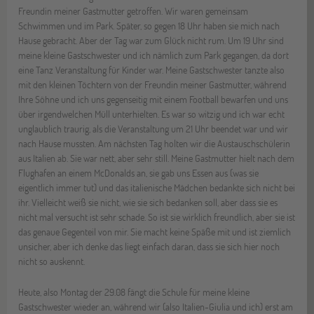
Freundin meiner Gastmutter getroffen. Wir waren gemeinsam
Schwimmen und im Park. Später, so gegen 18 Uhr haben sie mich nach
Hause gebracht. Aber der Tag war zum Glück nicht rum. Um 19 Uhr sind
meine kleine Gastschwester und ich nämlich zum Park gegangen, da dort
eine Tanz Veranstaltung für Kinder war. Meine Gastschwester tanzte also
mit den kleinen Töchtern von der Freundin meiner Gastmutter, während
Ihre Söhne und ich uns gegenseitig mit einem Football bewarfen und uns
über irgendwelchen Müll unterhielten. Es war so witzig und ich war echt
unglaublich traurig, als die Veranstaltung um 21 Uhr beendet war und wir
nach Hause mussten. Am nächsten Tag holten wir die Austauschschülerin
aus Italien ab. Sie war nett, aber sehr still. Meine Gastmutter hielt nach dem
Flughafen an einem McDonalds an, sie gab uns Essen aus (was sie
eigentlich immer tut) und das italienische Mädchen bedankte sich nicht bei
ihr. Vielleicht weiß sie nicht, wie sie sich bedanken soll, aber dass sie es
nicht mal versucht ist sehr schade. So ist sie wirklich freundlich, aber sie ist
das genaue Gegenteil von mir. Sie macht keine Späße mit und ist ziemlich
unsicher, aber ich denke das liegt einfach daran, dass sie sich hier noch
nicht so auskennt.
Heute, also Montag der 29.08 fängt die Schule für meine kleine
Gastschwester wieder an, während wir (also Italien-Giulia und ich) erst am