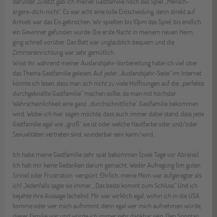
darunter. Zuletzt gab ich meiner Gastfamilie noch das Spiel „Mensch-
ärgere-dich-nicht“. Es war echt eine tolle Entscheidung, denn direkt auf
Anhieb war das Eis gebrochen. Wir spielten bis 10pm das Spiel, bis endlich
ein Gewinner gefunden wurde. Die erste Nacht in meinem neuen Heim,
ging schnell vorüber. Das Bett war unglaublich bequem und die
Zimmereinrichtung war sehr gemütlich.
Wisst ihr, während meiner Auslandsjahr-Vorbereitung habe ich viel über
das Thema Gastfamilie gelesen. Auf jeder „Auslandsjahr-Seite“ im Internet
konnte ich lesen, dass man sich nicht zu viele Hoffnungen auf die „perfekte
durchgeknallte Gastfamilie“ machen sollte, da man mit höchster
Wahrscheinlichkeit eine ganz „durchschnittliche“ Gastfamilie bekommen
wird. Wobei ich hier sagen möchte, dass auch immer dabei stand, dass jede
Gastfamilie egal wie „groß“ sie ist oder welche Hautfarbe oder und/oder
Sexualitäten vertreten sind, wunderbar sein kann/wird.
Ich habe meine Gastfamilie sehr spät bekommen (zwei Tage vor Abreise).
Ich hab mir keine Gedanken darum gemacht. Weder Aufregung (im guten
Sinne) oder Frustration verspürt. Ehrlich, meine Mom war aufgeregter als
ich! Jedenfalls sagte sie immer, „Das beste kommt zum Schluss.“ Und ich
bejahte ihre Aussage lächelnd. Mir war wirklich egal, wohin ich in die USA
komme oder wer mich aufnimmt, denn egal wer mich aufnehmen würde,
dieser Familie war und würde ich immer sehr dankbar sein. Den Sonntag