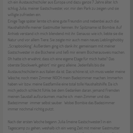
ich ein Austauschschüler aus Europa und dazu ganze 7 Jahre älter. Ich
schlug Julia, meiner Gastschwester, vor, mir den Park zu zeigen und sie
willigte zufrieden ein.
Einige Tage später lernte ich eine gute Freundin und nebenbei auch die
Haushaltshilfe meiner Gastmutter kennen. Ihr Spitzname ist Bombie. Auf
Anhieb verstand ich mich blendend mit ihr. Genauso wie ich, liebte sie die
Natur und vor allem Tiere. Sie zeigte mir auch mein neues Lieblingshobby
„Scrapbooking“. Außerdem ging ich dank ihr, gemeinsam mit meiner
Gastschwester in die Bücherei und ließ mir einem Bücherausweis machen.
Oh hatte ich erwähnt, dass ich eine eigene Etage für mich hatte? Das
oberste Stockwerk
„gehört“ mir ganz alleine. Jedenfalls bis die
Austauschschülerin aus Italien da ist. Das schöne ist, ich muss weder meine
Wäsche, noch mein Zimmer NOCH mein Badezimmer machen. Immerhin
haben wir bzw. meine Gastfamilie eine total tolle Haushaltshilfe. Da ich
mich jedoch schlecht fühle, bei dem Gedanken daran, jemand Fremden
meinen Saustall aufzuräumen, mache ich mein Zimmer und das
Badezimmer immer selbst sauber. Wobei Bombie das Badezimmer
immer nochmal richtig putzt.
Nach der ersten Woche begann Julia (meine Gastschwester) in ein
Tagescamp zu gehen, weshalb ich ein wenig Zeit mit meiner Gastmutter