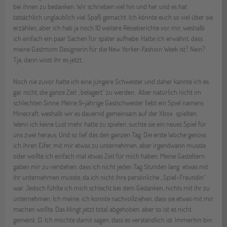
bei ihnen zu bedanken. Wir schrieben viel hin und her und es hat
tatsächlich unglaublich viel Spaß gemacht. Ich könnte euch so viel über sie
erzählen, aber ich hab ja noch 10 weitere Reiseberichte vor mir, weshalb
ich einfach ein paar Sachen für später aufhebe. Hatte ich erwähnt, dass
meine Gastmom Designerin für die New Yorker-Fashion Week ist? Nein?
Tja, dann wisst ihr es jetzt.
Noch nie zuvor hatte ich eine jüngere Schwester und daher kannte ich es
gar nicht, die ganze Zeit „belagert“ zu werden. Aber natürlich nicht im
schlechten Sinne. Meine 9-jährige Gastschwester liebt ein Spiel namens
Minecraft, weshalb wir es dauernd gemeinsam auf der Xbox spielten.
Wenn ich keine Lust mehr hatte zu spielen, suchte sie ein neues Spiel für
uns zwei heraus. Und so lief das den ganzen Tag. Die erste Woche genoss
ich ihren Eifer, mit mir etwas zu unternehmen, aber irgendwann musste
oder wollte ich einfach mal etwas Zeit für mich haben. Meine Gasteltern
gaben mir zu verstehen, dass ich nicht jeden Tag Stunden lang etwas mit
ihr unternehmen musste, da ich nicht ihre persönliche „Spiel-Freundin“
war. Jedoch fühlte ich mich schlecht bei dem Gedanken, nichts mit ihr zu
unternehmen. Ich meine, ich konnte nachvollziehen, dass sie etwas mit mir
machen wollte. Das klingt jetzt total abgehoben, aber so ist es nicht
gemeint :D. Ich möchte damit sagen, dass es verständlich ist. Immerhin bin