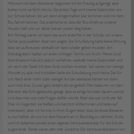
Mittwoch mit dem Abenteuer beginnen. Ich bin freudig aufgeregt, aber
bisher nicht wirklich nervös. Die ersten Tage wird meine Gastmutter uns
zur Schule fahren, bis wir dann einigermaßen klar kommen und mit dem
Bus fahren können. Das praktische ist, dass der Bus direkt an unserer
Haustür hält und wir daher keinen weiten Weg haben.
Am Montag waren wir dann das auch erste Mal in der Schule, um unsere
Fächer auszuwählen. Aber von wegen. Die Schulleitung hatte keine Ahnung
dass wir aufkreuzen, weshalb wir dann wieder gehen mussten. Am
Dienstag dann, hatten wir einen richtigen Termin um 14 Uhr. Meine Local
Koordinatorin hat sich jedoch verfahren, weshalb meine Gastmutter und
wir sie in der Stadt mit dem Auto suchen mussten. Wir waren nur wenige
Minuten zu spät und trotzdem hatte die Schulleitung noch keine Zeit für
uns. Nach einer mehr oder weniger kurzen Wartezeit kamen wir dann
auch mal dran. Es war ganz anders als vorgestellt. Man hatte mir vor dem
Betreten des Schulgebäudes gesagt, dass es einige Stunden dauern würde
und dass man uns viele Fragen stellen würde. Aber das war nicht der Fall.
Eher im Gegenteil: sie hießen uns herzlich Willkommen und taten auf
interessiert, aber ich konnte in ihren Augen lesen, dass sie etwas Besseres
zu tun hatten, als uns mit dem Papierkram in Beschlag zu nehmen. Giulia
und ich bekamen jeweils einen eigenen Vertrauensberater für die Schule
zugeordnet. Beide waren sehr nett. Zunächst. Die Vertrauensberaterin von