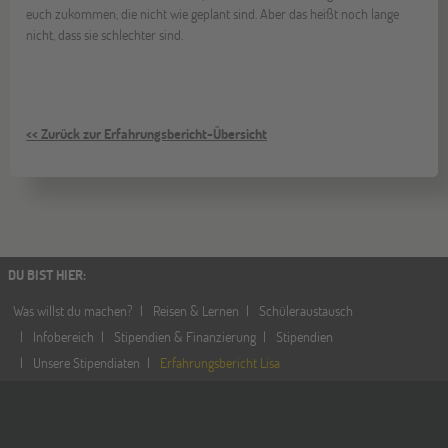
euch zukommen, die nicht wie geplant sind. Aber das heißt noch lange
nicht, dass sie schlechter sind.
<< Zurück zur Erfahrungsbericht-Übersicht
DU BIST HIER
:
Was willst du machen?
Reisen & Lernen
Schüleraustausch
Infobereich
Stipendien & Finanzierung
Stipendien
Unsere Stipendiaten
Erfahrungsbericht Lisa