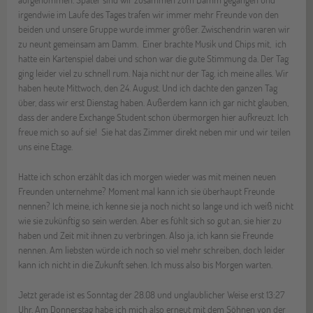
irgendwie im Laufe des Tages trafen wir immer mehr Freunde von den
beiden und unsere Gruppe wurde immer größer. Zwischendrin waren wir
zu neunt gemeinsam am Damm. Einer brachte Musik und Chips mit, ich
hatte ein Kartenspiel dabei und schon war die gute Stimmung da. Der Tag
ging leider viel zu schnell rum. Naja nicht nur der Tag, ich meine alles. Wir
haben heute Mittwoch, den 24. August. Und ich dachte den ganzen Tag
über, dass wir erst Dienstag haben. Außerdem kann ich gar nicht glauben,
dass der andere Exchange Student schon übermorgen hier aufkreuzt. Ich
freue mich so auf sie! Sie hat das Zimmer direkt neben mir und wir teilen
uns eine Etage.
Hatte ich schon erzählt das ich morgen wieder was mit meinen neuen
Freunden unternehme?
Moment mal kann ich sie überhaupt Freunde
nennen? Ich meine, ich kenne sie ja noch nicht so lange und ich weiß nicht
wie sie zukünftig so sein werden. Aber es fühlt sich so gut an, sie hier zu
haben und Zeit mit ihnen zu verbringen. Also ja, ich kann sie Freunde
nennen.
Am liebsten würde ich noch so viel mehr schreiben, doch leider
kann ich nicht in die Zukunft sehen.
Ich muss also bis Morgen warten.
Jetzt gerade ist es Sonntag der 28.08 und unglaublicher Weise erst 13:27
Uhr. Am Donnerstag habe ich mich also erneut mit dem Söhnen von der