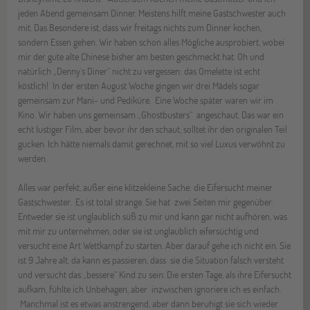
jeden Abend gemeinsam Dinner. Meistens hilft meine Gastschwester auch
mit. Das Besondere ist, dass wir freitags nichts zum Dinner kochen,
sondern Essen gehen. Wir haben schon alles Mögliche ausprobiert, wobei
mir der gute alte Chinese bisher am besten geschmeckt hat. Oh und
natürlich „Denny´s Diner“ nicht zu vergessen: das Omelette ist echt
köstlich! In der ersten August Woche gingen wir drei Mädels sogar
gemeinsam zur Mani- und Pediküre. Eine Woche später waren wir im
Kino. Wir haben uns gemeinsam „Ghostbusters“ angeschaut. Das war ein
echt lustiger Film, aber bevor ihr den schaut, solltet ihr den originalen Teil
gucken. Ich hätte niemals damit gerechnet, mit so viel Luxus verwöhnt zu
werden.
Alles war perfekt, außer eine klitzekleine Sache: die Eifersucht meiner
Gastschwester. Es ist total strange. Sie hat zwei Seiten mir gegenüber.
Entweder sie ist unglaublich süß zu mir und kann gar nicht aufhören, was
mit mir zu unternehmen, oder sie ist unglaublich eifersüchtig und
versucht eine Art Wettkampf zu starten. Aber darauf gehe ich nicht ein. Sie
ist 9 Jahre alt, da kann es passieren, dass sie die Situation falsch versteht
und versucht das „bessere“ Kind zu sein. Die ersten Tage, als ihre Eifersucht
aufkam, fühlte ich Unbehagen, aber inzwischen ignoriere ich es einfach.
Manchmal ist es etwas anstrengend, aber dann beruhigt sie sich wieder