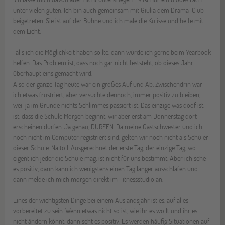
unter vielen guten. Ich bin auch gemeinsam mit Giulia dem Drama-Club
beigetreten. Sie ist auf der Bühne und ich male die Kulisse und helfe mit
dem Licht.
Falls ich die Möglichkeit haben sollte, dann würde ich gerne beim Yearbook
helfen. Das Problem ist, dass noch gar nicht feststeht, ob dieses Jahr
überhaupt eins gemacht wird.
Also der ganze Tag heute war ein großes Auf und Ab. Zwischendrin war
ich etwas frustriert, aber versuchte dennoch, immer positiv zu bleiben,
weil ja im Grunde nichts Schlimmes passiert ist. Das einzige was doof ist,
ist, dass die Schule Morgen beginnt, wir aber erst am Donnerstag dort
erscheinen dürfen. Ja genau, DÜRFEN. Da meine Gastschwester und ich
noch nicht im Computer registriert sind, gelten wir noch nicht als Schüler
dieser Schule. Na toll. Ausgerechnet der erste Tag, der einzige Tag, wo
eigentlich jeder die Schule mag, ist nicht für uns bestimmt. Aber ich sehe
es positiv, dann kann ich wenigstens einen Tag länger ausschlafen und
dann melde ich mich morgen direkt im Fitnessstudio an.
Eines der wichtigsten Dinge bei einem Auslandsjahr ist es, auf alles
vorbereitet zu sein. Wenn etwas nicht so ist, wie ihr es wollt und ihr es
nicht ändern könnt, dann seht es positiv. Es werden häufig Situationen auf