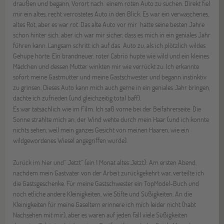
draußen und begann, Vorort nach einem roten Auto zu suchen. Direkt fiel
mir ein altes, recht verrostetes Auto in den Blick. Es war ein verwaschenes,
altes Rot, aber es war rot. Das alte Auto vor mir hatte seine besten Jahre
schon hinter sich, aber ich war mir sicher, dass es mich in ein geniales Jahr
führen kann. Langsam schritt ich auf das Auto zu, als ich plötzlich wildes
Gehupe hörte. Ein brandneuer, roter Cabrio hupte wie wild und ein kleines
Mädchen und dessen Mutter winkten mir wie verrückt zu. Ich erkannte
sofort meine Gastmutter und meine Gastschwester und begann instinktiv
zu grinsen. Dieses Auto kann mich auch gerne in ein geniales Jahr bringen,
dachte ich zufrieden (und gleichzeitig total baff).
Es war tatsächlich wie im Film. Ich saß vorne bei der Beifahrerseite. Die
Sonne strahlte mich an, der Wind wehte durch mein Haar (und ich konnte
nichts sehen, weil mein ganzes Gesicht von meinen Haaren, wie ein
wildgewordenes Wiesel angegriffen wurde).
Zurück im hier und“ Jetzt“ (ein 1 Monat altes Jetzt): Am ersten Abend,
nachdem mein Gastvater von der Arbeit zurückgekehrt war, verteilte ich
die Gastsgeschenke. Für meine Gastschwester ein TopModel-Buch und
noch etliche andere Kleinigkeiten, wie Stifte und Süßigkeiten. An die
Kleinigkeiten für meine Gaseltern erinnere ich mich leider nicht (habt
Nachsehen mit mir), aber es waren auf jeden Fall viele Süßigkeiten