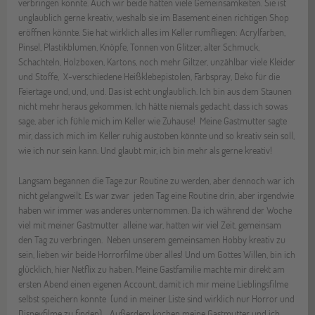
verbringen konnte. Auch wir beide hatten viele Gemeinsamkeiten. Sie ist
unglaublich gerne kreativ, weshalb sie im Basement einen richtigen Shop
eröffnen könnte. Sie hat wirklich alles im Keller rumfliegen: Acrylfarben,
Pinsel, Plastikblumen, Knöpfe, Tonnen von Glitzer, alter Schmuck,
Schachteln, Holzboxen, Kartons, noch mehr Giltzer, unzählbar viele Kleider
und Stoffe, X-verschiedene Heißklebepistolen, Farbspray, Deko für die
Feiertage und, und, und. Das ist echt unglaublich. Ich bin aus dem Staunen
nicht mehr heraus gekommen. Ich hätte niemals gedacht, dass ich sowas
sage, aber ich fühle mich im Keller wie Zuhause! Meine Gastmutter sagte
mir, dass ich mich im Keller ruhig austoben könnte und so kreativ sein soll,
wie ich nur sein kann. Und glaubt mir, ich bin mehr als gerne kreativ!
Langsam begannen die Tage zur Routine zu werden, aber dennoch war ich
nicht gelangweilt. Es war zwar jeden Tag eine Routine drin, aber irgendwie
haben wir immer was anderes unternommen. Da ich während der Woche
viel mit meiner Gastmutter alleine war, hatten wir viel Zeit, gemeinsam
den Tag zu verbringen. Neben unserem gemeinsamen Hobby kreativ zu
sein, lieben wir beide Horrorfilme über alles! Und um Gottes Willen, bin ich
glücklich, hier Netflix zu haben. Meine Gastfamilie machte mir direkt am
ersten Abend einen eigenen Account, damit ich mir meine Lieblingsfilme
selbst speichern konnte (und in meiner Liste sind wirklich nur Horror und
Disneyfilme zu finden). Außerdem kochen meine Gastmutter und ich