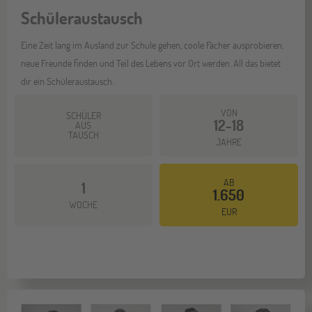
Schüleraustausch
Eine Zeit lang im Ausland zur Schule gehen, coole Fächer ausprobieren,
neue Freunde finden und Teil des Lebens vor Ort werden. All das bietet
dir ein Schüleraustausch.
VON
SCHÜLER
12-18
AUS
TAUSCH
JAHRE
AB
1
1.650
Mehr dazu
WOCHE
EUR