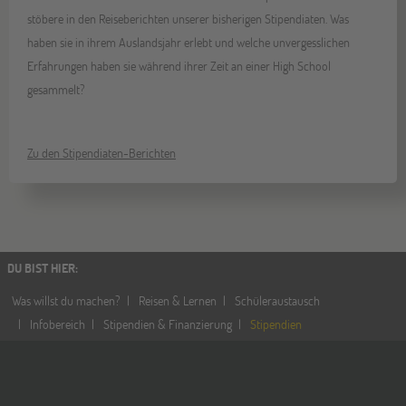
stöbere in den Reiseberichten unserer bisherigen Stipendiaten. Was
haben sie in ihrem Auslandsjahr erlebt und welche unvergesslichen
Erfahrungen haben sie während ihrer Zeit an einer High School
gesammelt?
Zu den Stipendiaten-Berichten
DU BIST HIER
:
Was willst du machen?
Reisen & Lernen
Schüleraustausch
Infobereich
Stipendien & Finanzierung
Stipendien