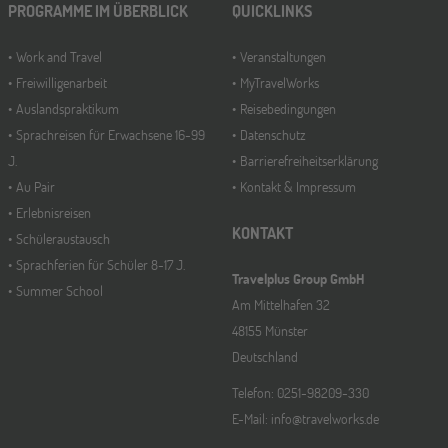
PROGRAMME IM ÜBERBLICK
QUICKLINKS
Work and Travel
Veranstaltungen
Freiwilligenarbeit
MyTravelWorks
Auslandspraktikum
Reisebedingungen
Sprachreisen für Erwachsene 16-99
Datenschutz
J.
Barrierefreiheitserklärung
Au Pair
Kontakt & Impressum
Erlebnisreisen
KONTAKT
Schüleraustausch
Sprachferien für Schüler 8-17 J.
Travelplus Group GmbH
Summer School
Am Mittelhafen 32
48155 Münster
Deutschland
Telefon: 0251-98209-330
E-Mail: info@travelworks.de