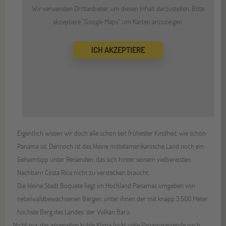
Wir verwenden Drittanbieter, um diesen Inhalt darzustellen. Bitte
akzeptiere "Google Maps", um Karten anzuzeigen.
ICH AKZEPTIERE
Eigentlich wissen wir doch alle schon seit frühester Kindheit, wie schön
Panama ist. Dennoch ist das kleine mittelamerikanische Land noch ein
Geheimtipp unter Reisenden, das sich hinter seinem vielbereisten
Nachbarn Costa Rica nicht zu verstecken braucht.
Die kleine Stadt Boquete liegt im Hochland Panamas umgeben von
nebelwaldbewachsenen Bergen, unter ihnen der mit knapp 3.500 Meter
höchste Berg des Landes: der Vulkan Barú.
Nicht nur das angenehm kühle Klima lockt viele Panamareisende nach