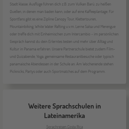
Stadt klasse. Ausflüge führen dich z.B. zum Vulkan Barú, zu heißen
Quellen, in denen man baden kann, oder auf eine Kaffeeplantage. Für
Sportfans gibt es eine Zipline Canopy Tour, Klettertouren,
Mountainbiking, White Water Rafting u.v.m. Lerne Salsa und Merengue
oder treffe dich mit Einheimischen zum Intercambio - im persönlichen
Gespräch kannst du dein Erlerntes testen und mehr über Alltag und
Kultur in Panama erfahren. Unsere Partnerschule bietet zudem Film-
und Quizabende, Yoga, gemeinsame Restaurantbesuche oder typisch
panamaische Abendessen in der Schule an. Am Wochenende stehen
Picknicks, Partys oder auch Sportmatches auf dem Programm.
Weitere Sprachschulen in
Lateinamerika
Sprachreisen Costa Rica