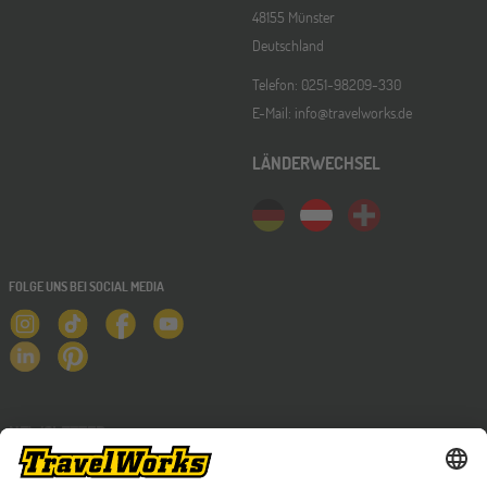
48155 Münster
Deutschland
Telefon: 0251-98209-330
E-Mail: info@travelworks.de
LÄNDERWECHSEL
FOLGE UNS BEI SOCIAL MEDIA
NEWSLETTER