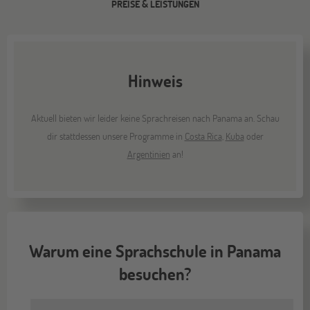
PREISE & LEISTUNGEN
Hinweis
Aktuell bieten wir leider keine Sprachreisen nach Panama an. Schau
dir stattdessen unsere Programme in
Costa Rica
,
Kuba
oder
Argentinien
an!
Warum eine Sprachschule in Panama
besuchen?