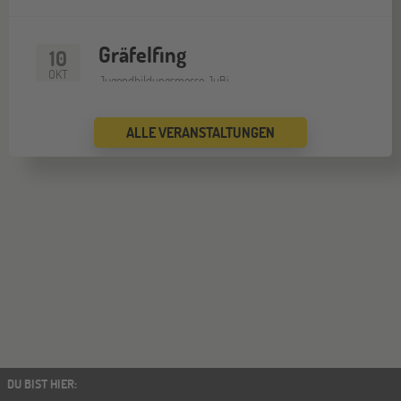
Gräfelfing
10
OKT
Jugendbildungsmesse JuBi
ALLE VERANSTALTUNGEN
Wien
17
OKT
Go Global Now! Messe
DU BIST HIER
: