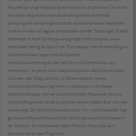
Boquete. Die ruhige Kleinstadt ist ein Paradies für Outdoorfans. Zahlreiche
Aktivitäten versprechen einen abwechslungsreichen Aufenthalt:
Canopying und Wanderungen durch die dicht bewachsenen Nebelwälder,
in denen Pumas und Jaguare umherstreifen und der "Göttervogel" Quetzal
beheimatet ist, Rock Climbing an einzigartigen Felsformationen, sowie
White Water Rafting, ein Besuch der Thermalbäder oder ein Reitausflug ins
Umland sind dabei längst nicht alle Optionen.
Lerne Salsa und Merengue oder treffe dich mit Einheimischen zum
Intercambio – im persönlichen Gespräch kannst du dein Erlerntes testen
und mehr über Alltag und Kultur in Panama erfahren. Unsere
Sprachschule in Panama liegt direkt im Stadtzentrum des kleinen
Städtchens Boquete. Von hier aus sind Geschäfte, Restaurants, Bars und
Internetcafés genauso schnell zu erreichen wie der Caldera River und viele
Wanderwege. Die Sprachschule bietet zudem Film- und Quizabende, Yoga,
gemeinsame Restaurantbesuche oder typisch panamische Abendessen in
der Schule an. Am Wochenende stehen Picknicks, Partys oder auch
Sportmatches auf dem Programm.