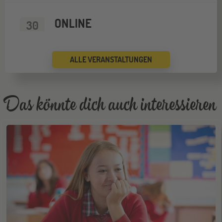
ONLINE
30
SEP
Schüleraustausch-Infoabend (Nordamerika)
ALLE VERANSTALTUNGEN
Wien
03
OKT
Jugendbildungsmesse JUBI Wien
Das könnte dich auch interessieren
Gräfelfing
10
OKT
Jugendbildungsmesse JuBi
ONLINE
14
OKT
Schüleraustausch-Infoabend (Europa)