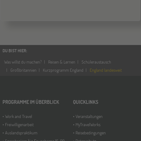
ONLINE
08
DEZ
Schüleraustausch-Infoabend (Europa)
ONLINE
21
DU BIST HIER
:
DEZ
Schüleraustausch-Infoabend (Ozeanien &
Nordamerika)
Was willst du machen?
Reisen & Lernen
Schüleraustausch
Großbritannien
Kurzprogramm England
England landesweit
PROGRAMME IM ÜBERBLICK
QUICKLINKS
Work and Travel
Veranstaltungen
Freiwilligenarbeit
MyTravelWorks
Auslandspraktikum
Reisebedingungen
Sprachreisen für Erwachsene 16-99
Datenschutz