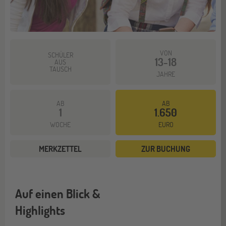
VON
SCHÜLER
13-18
AUS
TAUSCH
JAHRE
AB
AB
1
1.650
WOCHE
EURO
MERKZETTEL
ZUR BUCHUNG
Auf einen Blick &
Highlights