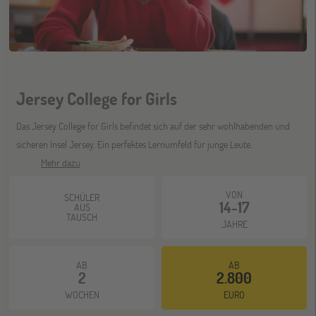
Wien
17
OKT
Go Global Now! Messe
Jersey College for Girls
ONLINE
28
OKT
Schüleraustausch-Infoabend (Ozeanien)
Das Jersey College for Girls befindet sich auf der sehr wohlhabenden und
sicheren Insel Jersey. Ein perfektes Lernumfeld für junge Leute.
Mehr dazu
ONLINE
11
NOV
VON
SCHÜLER
Schüleraustausch-Infoabend (Europa)
14-17
AUS
TAUSCH
JAHRE
ONLINE
25
AB
AB
NOV
2
2.800
Schüleraustausch-Infoabend (Ozeanien &
Nordamerika)
WOCHEN
EURO