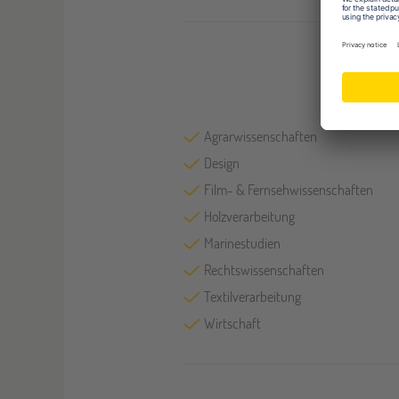
Agrarwissenschaften
Design
Film- & Fernsehwissenschaften
Holzverarbeitung
Marinestudien
Rechtswissenschaften
Textilverarbeitung
Wirtschaft