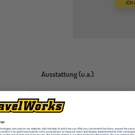
ICH
Ausstattung (u.a.)
Bibliothek
Comp
Fitnessstudio
Lehr
Performing Arts Center
schul
Sporthallen
Sport
Tonstudio
Werk