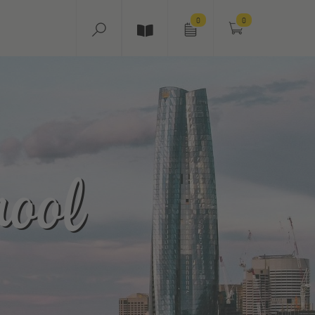
0
0
ool