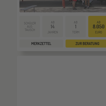
AB
AB
AB
SCHÜLER
14
1
8.050
AUS
TAUSCH
JAHREN
TERM
EURO
MERKZETTEL
ZUR BERATUNG