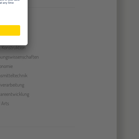
 Konstruktion
hungswissenschaften
onomie
smitteltechnik
lverarbeitung
areentwicklung
 Arts