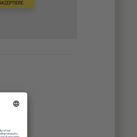
 AKZEPTIERE
uterräume
-Küche
eigene Boote
plätze
räume