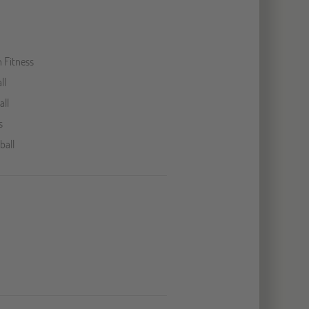
 Fitness
ll
all
s
ball