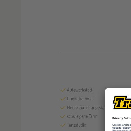
Autowerkstatt
Dunkelkammer
Meeresforschungsstation
schuleigene Farm
Tanzstudio