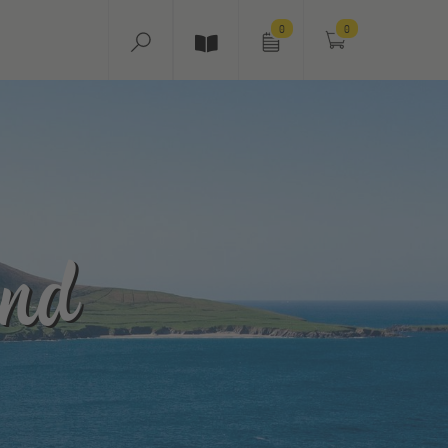
0
0
and