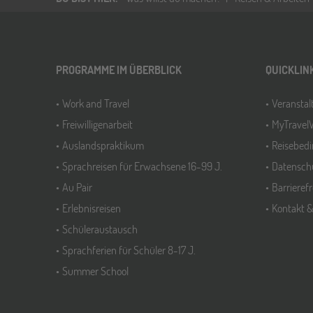
PROGRAMME IM ÜBERBLICK
QUICKLIN
Work and Travel
Veransta
Freiwilligenarbeit
MyTravel
Auslandspraktikum
Reisebed
Sprachreisen für Erwachsene 16-99 J.
Datensch
Au Pair
Barrieref
Erlebnisreisen
Kontakt 
Schüleraustausch
Sprachferien für Schüler 8-17 J.
Summer School