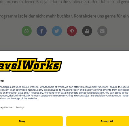
 du mit einem deinen Kollegen durch die schönen Straßen Dublins und genie
rogramm ist leider nicht mehr buchbar. Kontaktiere uns gerne für ei
Veranstaltungen
Wien
03
OKT
Jugendbildungsmesse JUBI Wien
Gräfelfing