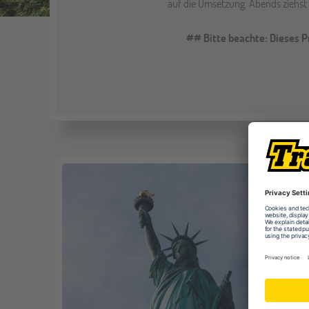
auf die Umsetzung. Abends ziehst
## Bitte beachte: Dieses P