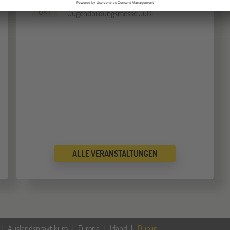
10
OKT
Jugendbildungsmesse JuBi
ALLE VERANSTALTUNGEN
Auslandspraktikum
Europa
Irland
Dublin