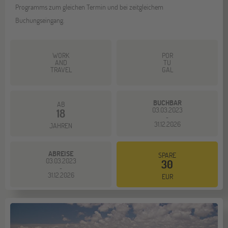
Programms zum gleichen Termin und bei zeitgleichem
Buchungseingang.
WORK
POR
AND
TU
TRAVEL
GAL
BUCHBAR
AB
03.03.2023
18
-
31.12.2026
JAHREN
ABREISE
SPARE
03.03.2023
30
-
31.12.2026
EUR