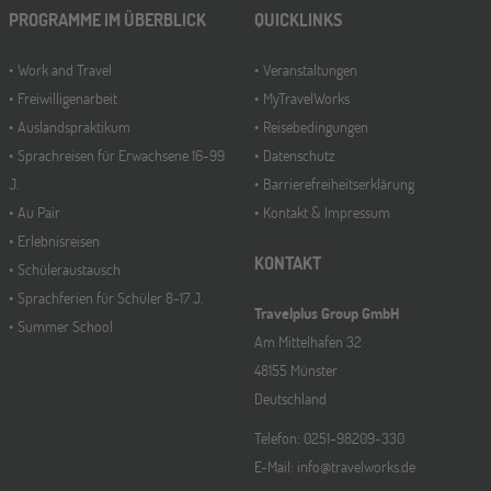
PROGRAMME IM ÜBERBLICK
QUICKLINKS
Work and Travel
Veranstaltungen
Freiwilligenarbeit
MyTravelWorks
Auslandspraktikum
Reisebedingungen
Sprachreisen für Erwachsene 16-99
Datenschutz
J.
Barrierefreiheitserklärung
Au Pair
Kontakt & Impressum
Erlebnisreisen
KONTAKT
Schüleraustausch
Sprachferien für Schüler 8-17 J.
Travelplus Group GmbH
Summer School
Am Mittelhafen 32
48155 Münster
Deutschland
Telefon: 0251-98209-330
E-Mail: info@travelworks.de