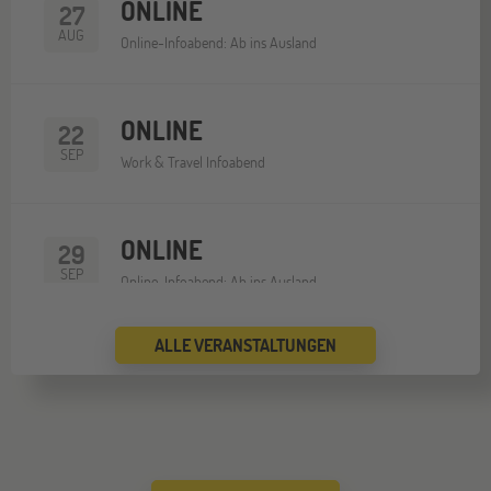
ONLINE
27
AUG
Online-Infoabend: Ab ins Ausland
ONLINE
22
SEP
Work & Travel Infoabend
ONLINE
29
SEP
Online-Infoabend: Ab ins Ausland
ALLE VERANSTALTUNGEN
Wien
03
OKT
Jugendbildungsmesse JUBI Wien
Gräfelfing