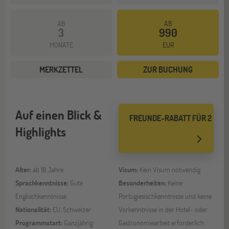
AB
AB
3
990
MONATE
EUR
MERKZETTEL
ZUR BUCHUNG
Auf einen Blick &
FREUNDE-RABATT FÜR 2
Highlights
Alter:
ab 18 Jahre
Visum:
Kein Visum notwendig
Sprachkenntnisse:
Gute
Besonderheiten:
Keine
Englischkenntnisse
Portugiesischkenntnisse und keine
Nationalität:
EU, Schweizer
Vorkenntnisse in der Hotel- oder
Programmstart:
Ganzjährig
Gastronomiearbeit erforderlich,