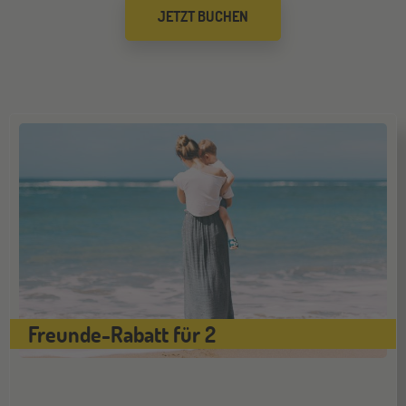
10
JETZT BUCHEN
OKT
Jugendbildungsmesse JuBi
Freunde-Rabatt für 2