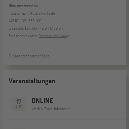
Nina Westermann
nwestermann@travelworks.de
+43 (0)1-312-333-100
Erreichbarkeit: Mo - Fr, 9 - 17:30 Uhr
Bitte beachte unsere
Datenschutzerklärung
Zur Ansprechpartner Seite
Veranstaltungen
ONLINE
17
AUG
Work & Travel Infoabend