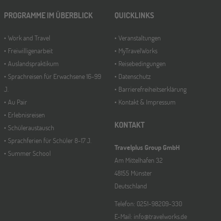
PROGRAMME IM ÜBERBLICK
QUICKLINKS
Work and Travel
Veranstaltungen
Freiwilligenarbeit
MyTravelWorks
Auslandspraktikum
Reisebedingungen
Sprachreisen für Erwachsene 16-99
Datenschutz
J.
Barrierefreiheitserklärung
Au Pair
Kontakt & Impressum
Erlebnisreisen
KONTAKT
Schüleraustausch
Sprachferien für Schüler 8-17 J.
Travelplus Group GmbH
Summer School
Am Mittelhafen 32
48155 Münster
Deutschland
Telefon: 0251-98209-330
E-Mail: info@travelworks.de