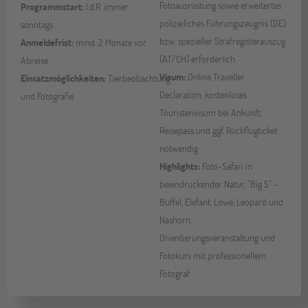
Fotoausrüstung sowie erweitertes
Programmstart:
I.d.R. immer
polizeiliches Führungszeugnis (DE)
sonntags
bzw. spezieller Strafregisterauszug
Anmeldefrist:
mind. 2 Monate vor
(AT/CH) erforderlich
Abreise
Visum:
Online Traveller
Einsatzmöglichkeiten:
Tierbeobachtung
Declaration, kostenloses
und Fotografie
Touristenvisum bei Ankunft,
Reisepass und ggf. Rückflugticket
notwendig
Highlights:
Foto-Safari in
beeindruckender Natur, "Big 5" -
Büffel, Elefant, Löwe, Leopard und
Nashorn,
Orientierungsveranstaltung und
Fotokurs mit professionellem
Fotograf