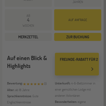
JAHREN
AB
4
AUF ANFRAGE
WOCHEN
MERKZETTEL
ZUR BUCHUNG
Auf einen Blick &
FREUNDE-RABATT FÜR 2
Highlights
Bewertung:
Unterkunft:
4-6-Bettzimmer in
(
1
)
einer gemütlichen Lodge mit
Alter:
ab 18 Jahre
anderen Volontären
Sprachkenntnisse:
Gute
Besonderheiten:
eigene
Englischkenntnisse