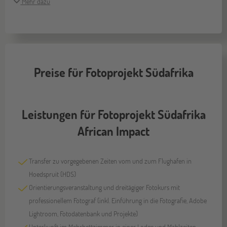
Mehr dazu
Preise für Fotoprojekt Südafrika
Leistungen für Fotoprojekt Südafrika
African Impact
Transfer zu vorgegebenen Zeiten vom und zum Flughafen in
Hoedspruit (HDS)
Orientierungsveranstaltung und dreitägiger Fotokurs mit
professionellem Fotograf (inkl. Einführung in die Fotografie, Adobe
Lightroom, Fotodatenbank und Projekte)
Unterkunft im Mehrbettzimmer in einer Lodge und Mahlzeiten