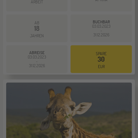
ARBEIT
BUCHBAR
AB
03.03.2023
18
-
31.12.2026
JAHREN
ABREISE
SPARE
03.03.2023
30
-
31.12.2026
EUR