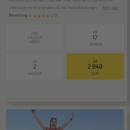
unterstütze die Forscherteam z.B. bei Tierbeobachtungen.
Mehr dazu
Bewertung:
(
7
)
AB
FREI
17
WILLIGEN
ARBEIT
JAHREN
AB
AB
2
2.040
WOCHEN
EUR