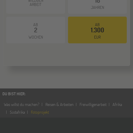
18
WILLIGEN
ARBEIT
JAHREN
AB
AB
2
1.300
WOCHEN
EUR
DU BIST HIER
:
Was willst du machen?
Reisen & Arbeiten
Freiwilligenarbeit
Afrika
Südafrika
Fotoprojekt