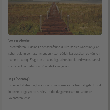
Vor der Abreise
Fotografieren ist deine Leidenschaft und du freust dich wahnsinnig sie
schon bald in der faszinierenden Natur Südafrikas ausüben zu können.
Kamera, Laptop, Flugtickets – alles liegt schon bereit und wartet darauf
mit dir auf Fotosafari nach Südafrika zu gehen!
Tag 1 (Sonntag)
Du erreichst den Flughafen, wo du von unseren Partnern abgeholt und
in deine Lodge gebracht wirst, in der du gemeinsam mit anderen
Volontären lebst.