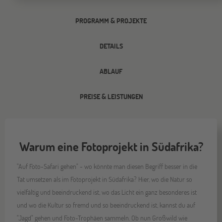
PROGRAMM & PROJEKTE
DETAILS
ABLAUF
PREISE & LEISTUNGEN
Warum eine Fotoprojekt in Südafrika?
"Auf Foto-Safari gehen" - wo könnte man diesen Begriff besser in die
Tat umsetzen als im Fotoprojekt in Südafrika? Hier, wo die Natur so
vielfältig und beeindruckend ist, wo das Licht ein ganz besonderes ist
und wo die Kultur so fremd und so beeindruckend ist, kannst du auf
"Jagd" gehen und Foto-Trophäen sammeln. Ob nun Großwild wie