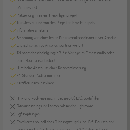
(Vollpension)
Platzierung in einem Freiwilligenprojekt
Transfers zu und von den Projekten bzw. Fotospots
Informationsmaterial
Betreuung von einer festen Programmkoordinatorin vor Abreise
Englischsprachige Ansprechpartner vor Ort
Teilnahmebescheinigung (z.B. für Vorlage im Fitnessstudio oder
beim Mobilfunkanbieter)
Hilfe beim Abschluss einer Reiseversicherung
24-Stunden-Notrufnummer
Zertifikat nach Rückkehr
Hin- und Rückreise nach Hoedspruit (HDS), Südafrika
Fotoausrüstung und Laptop mit Adobe Lightroom
Ggf. Impfungen
Erweitertes polizeiliches Führungszeugnis (ca. 13 €, Deutschland)
bzw. spezieller Strafregisterauszug (ca. 20 €, Österreich und