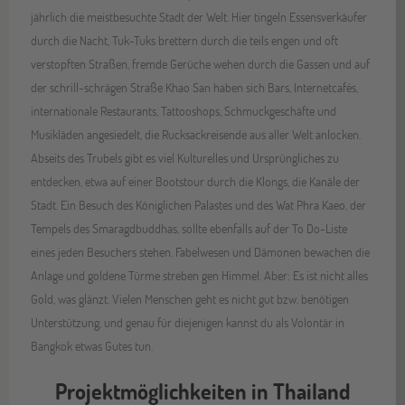
jährlich die meistbesuchte Stadt der Welt. Hier tingeln Essensverkäufer
durch die Nacht, Tuk-Tuks brettern durch die teils engen und oft
verstopften Straßen, fremde Gerüche wehen durch die Gassen und auf
der schrill-schrägen Straße Khao San haben sich Bars, Internetcafés,
internationale Restaurants, Tattooshops, Schmuckgeschäfte und
Musikläden angesiedelt, die Rucksackreisende aus aller Welt anlocken.
Abseits des Trubels gibt es viel Kulturelles und Ursprüngliches zu
entdecken, etwa auf einer Bootstour durch die Klongs, die Kanäle der
Stadt. Ein Besuch des Königlichen Palastes und des Wat Phra Kaeo, der
Tempels des Smaragdbuddhas, sollte ebenfalls auf der To Do-Liste
eines jeden Besuchers stehen. Fabelwesen und Dämonen bewachen die
Anlage und goldene Türme streben gen Himmel. Aber: Es ist nicht alles
Gold, was glänzt. Vielen Menschen geht es nicht gut bzw. benötigen
Unterstützung, und genau für diejenigen kannst du als Volontär in
Bangkok etwas Gutes tun.
Projektmöglichkeiten in Thailand