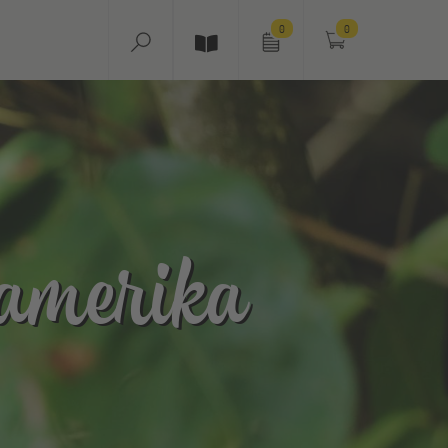
0
0
amerika