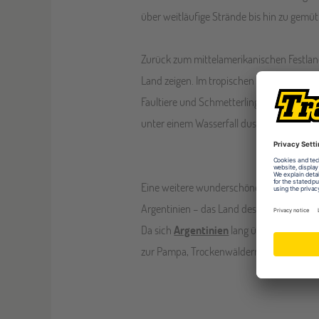
über weitläufige Strände bis hin zu gemütl
Zurück zum mittelamerikanischen Festland
Land zeigen. Im tropischen Costa Rica ka
Faultiere und Schmetterlinge entdecken un
unter einem Wasserfall duschen und abend
Eine weitere wunderschöne und kulturreich
Argentinien – das Land des Tangos. Hier m
Da sich
Argentinien
lang über den Süden 
zur Pampa, Trockenwäldern und wüstenähn