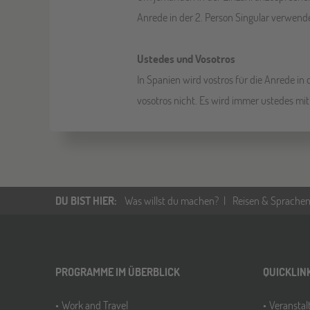
Anrede in der 2. Person Singular verwende
Ustedes und Vosotros
In Spanien wird vostros für die Anrede in 
vosotros nicht. Es wird immer ustedes mit
DU BIST HIER
:
Was willst du machen?
Reisen & Sprachen
PROGRAMME IM ÜBERBLICK
QUICKLIN
Work and Travel
Veransta