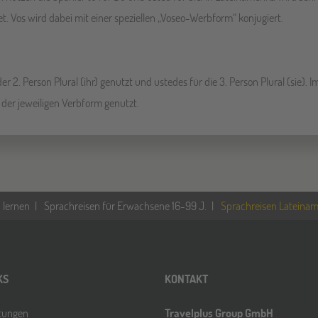
t. Vos wird dabei mit einer speziellen „Voseo-Werbform“ konjugiert.
der 2. Person Plural (ihr) genutzt und ustedes für die 3. Person Plural (sie)
 der jeweiligen Verbform genutzt.
 lernen
Sprachreisen für Erwachsene 16-99 J.
Sprachreisen Lateinam
KS
KONTAKT
ltungen
Travelplus Group GmbH