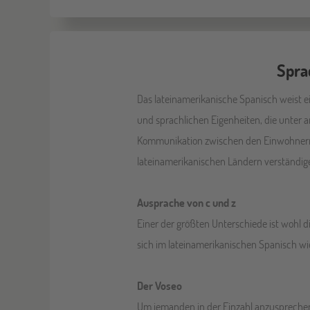
Spra
Das lateinamerikanische Spanisch weist e
und sprachlichen Eigenheiten, die unter
Kommunikation zwischen den Einwohnern de
lateinamerikanischen Ländern verständig
Ausprache von c und z
Einer der größten Unterschiede ist wohl 
sich im lateinamerikanischen Spanisch wie
Der Voseo
Um jemanden in der Einzahl anzusprechen n