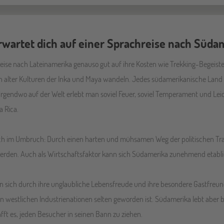
rwartet dich auf einer Sprachreise nach Süda
eise nach Lateinamerika genauso gut auf ihre Kosten wie Trekking-Begeis
n alter Kulturen der Inka und Maya wandeln. Jedes südamerikanische Land 
Nirgendwo auf der Welt erlebt man soviel Feuer, soviel Temperament und Le
a Rica.
sich im Umbruch: Durch einen harten und mühsamen Weg der politischen T
werden. Auch als Wirtschaftsfaktor kann sich Südamerika zunehmend etabli
n sich durch ihre unglaubliche Lebensfreude und ihre besondere Gastfreun
den westlichen Industrienationen selten geworden ist. Südamerika lebt aber
fft es, jeden Besucher in seinen Bann zu ziehen.