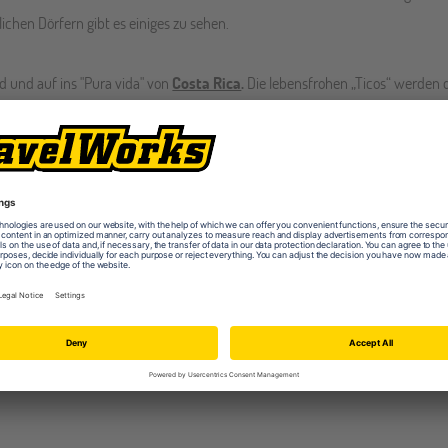
ichen Dörfern gibt es einiges zu sehen.
 und auf ins "Pura vida" von
Costa Rica
.
Die lebensfrohen „Ticos“ werden 
nnst du die relaxte Atmosphäre an der Karibikküste genießen, dich am Seil
d die Wellen auf dem Surfbrett an der Pazifikküste testen. Vielleicht noch
s Salsa tanzen gehen? „Pura Vida“ eben – eine Sprachreise nach Costa Ric
e Stadt findest du noch wesentlich südlicher auf der Atlantikseite Lateina
ischt sich lateinamerikanisches Feuer mit europäischem Flair. Die Stadt wi
des Kontinents erstreckt, findest du hier fast alle Klima- und Vegetation
lichen Landschaften auf 3000m Höhe ist hier alles dabei.