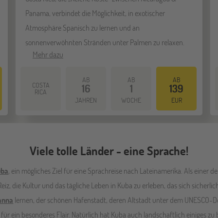
Panama, verbindet die Möglichkeit, in exotischer
Atmosphäre Spanisch zu lernen und an
sonnenverwöhnten Stränden unter Palmen zu relaxen.
Mehr dazu
AB
AB
AB
COSTA
16
1
139
RICA
JAHREN
WOCHE
EUR
Viele tolle Länder - eine Sprache!
uba
, ein mögliches Ziel für eine Sprachreise nach Lateinamerika. Als einer de
Reiz, die Kultur und das tägliche Leben in Kuba zu erleben, das sich sicher
anna
lernen, der schönen Hafenstadt, deren Altstadt unter dem UNESCO-De
 für ein besonderes Flair. Natürlich hat Kuba auch landschaftlich einiges zu