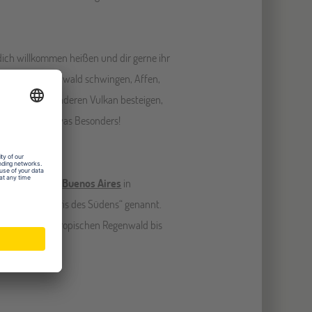
dich willkommen heißen und dir gerne ihr
 durch den Regenwald schwingen, Affen,
 den ein oder anderen Vulkan besteigen,
a ist immer etwas Besonders!
merikas. Es ist
Buenos Aires
in
rd auch das „Paris des Südens“ genannt.
szonen. Vom subtropischen Regenwald bis