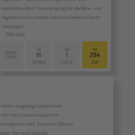
beachtlichen Nord-Südausprägung fast alle Klima- und
Vegetationszonen umfasst, bietet eine beeindruckende
Vielseitigkeit.
Mehr dazu
AB
AB
AB
ARGEN
16
1
294
TINIEN
JAHREN
WOCHE
EUR
r letzten ausgeprägt sozialistischen
lich sehr von unserem europäischen
nkmalschutz steht. Die bunten Oldtimer,
 bieten: Von rauen Gebirgen