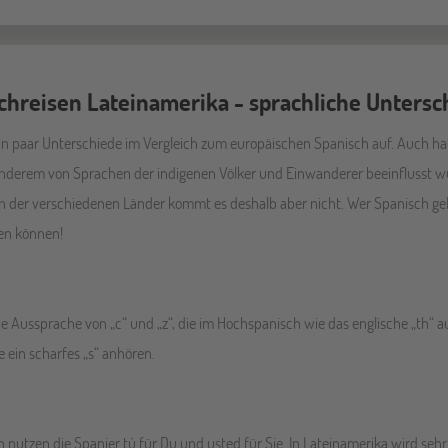
chreisen Lateinamerika - sprachliche Untersc
in paar Unterschiede im Vergleich zum europäischen Spanisch auf. Auch ha
 anderem von Sprachen der indigenen Völker und Einwanderer beeinflusst w
r verschiedenen Länder kommt es deshalb aber nicht. Wer Spanisch gelernt
en können!
die Aussprache von „c“ und „z“, die im Hochspanisch wie das englische „th
 ein scharfes „s“ anhören.
utzen die Spanier tú für Du und usted für Sie. In Lateinamerika wird sehr