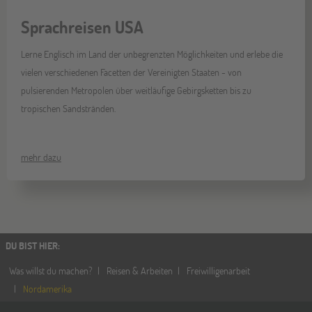
Sprachreisen USA
Lerne Englisch im Land der unbegrenzten Möglichkeiten und erlebe die
vielen verschiedenen Facetten der Vereinigten Staaten - von
pulsierenden Metropolen über weitläufige Gebirgsketten bis zu
tropischen Sandstränden.
mehr dazu
DU BIST HIER
:
Was willst du machen?
Reisen & Arbeiten
Freiwilligenarbeit
Nordamerika