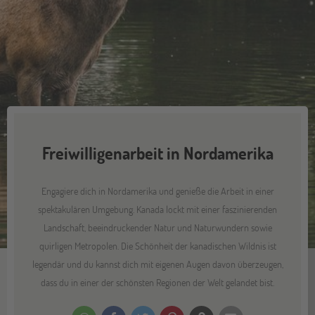
Freiwilligenarbeit in Nordamerika
Engagiere dich in Nordamerika und genieße die Arbeit in einer
spektakulären Umgebung. Kanada lockt mit einer faszinierenden
Landschaft, beeindruckender Natur und Naturwundern sowie
quirligen Metropolen. Die Schönheit der kanadischen Wildnis ist
legendär und du kannst dich mit eigenen Augen davon überzeugen,
dass du in einer der schönsten Regionen der Welt gelandet bist.