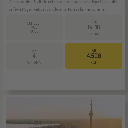
Verbessere dein Englisch und besuche eine kanadische High School: die
perfekte Möglichkeit, das Schulleben in Kanada kennen zu lernen.
VON
SCHÜLER
14-18
AUS
TAUSCH
JAHRE
AB
AB
4
4.500
Mehr dazu
WOCHEN
EUR