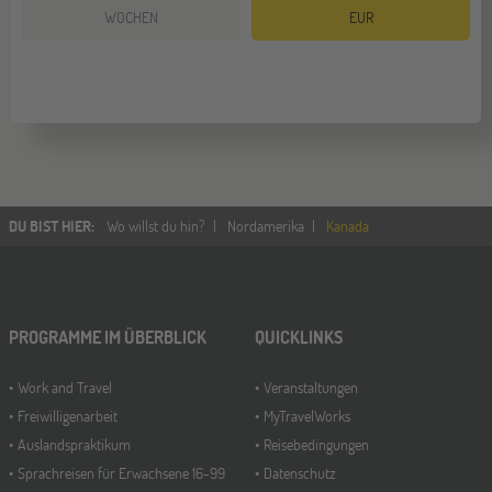
WOCHEN
EUR
DU BIST HIER
:
Wo willst du hin?
Nordamerika
Kanada
PROGRAMME IM ÜBERBLICK
QUICKLINKS
Work and Travel
Veranstaltungen
Freiwilligenarbeit
MyTravelWorks
Auslandspraktikum
Reisebedingungen
Sprachreisen für Erwachsene 16-99
Datenschutz