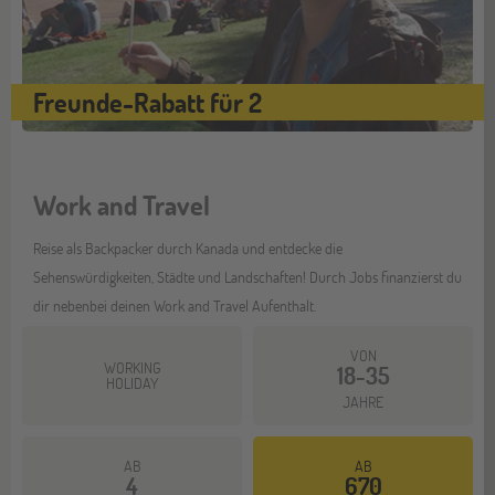
Freunde-Rabatt für 2
Work and Travel
Reise als Backpacker durch Kanada und entdecke die
Sehenswürdigkeiten, Städte und Landschaften! Durch Jobs finanzierst du
dir nebenbei deinen Work and Travel Aufenthalt.
VON
WORKING
18-35
HOLIDAY
JAHRE
AB
AB
4
670
Mehr dazu