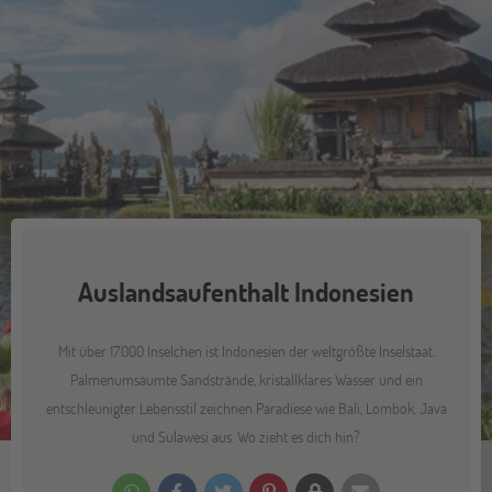
Auslandsaufenthalt Indonesien
Mit über 17.000 Inselchen ist Indonesien der weltgrößte Inselstaat.
Palmenumsäumte Sandstrände, kristallklares Wasser und ein
entschleunigter Lebensstil zeichnen Paradiese wie Bali, Lombok, Java
und Sulawesi aus. Wo zieht es dich hin?