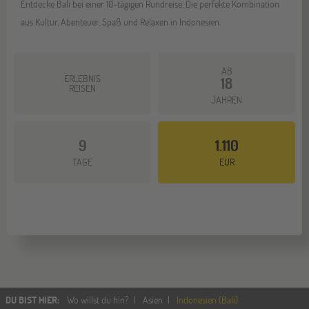
Entdecke Bali bei einer 10-tägigen Rundreise. Die perfekte Kombination
aus Kultur, Abenteuer, Spaß und Relaxen in Indonesien.
AB
ERLEBNIS
18
REISEN
JAHREN
9
1.110
Mehr dazu
TAGE
EUR
DU BIST HIER
:
Wo willst du hin?
Asien
Indonesien (Bali)