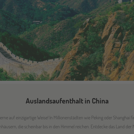
Auslandsaufenthalt in China
erne auf einzigartige Weise! In Millionenstädten wie Peking oder Shanghai f
häusern, die scheinbar bis in den Himmel reichen. Entdecke das Land der 