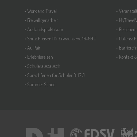
Work and Travel
Veransta
Freiwilligenarbeit
MyTravel
Auslandspraktikum
Reisebed
Sprachreisen für Erwachsene 16-99 J.
Datensch
Au Pair
Barrieref
Erlebnisreisen
Kontakt 
Schüleraustausch
Sprachferien für Schüler 8-17 J.
Summer School