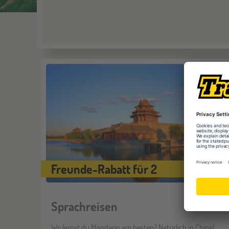
Freunde-Rabatt für 2
Sprachreisen
Wo lernst du Mandarin am besten? Natürlich in China!