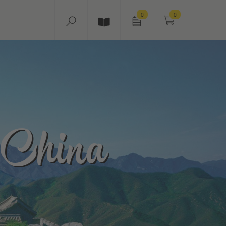
0
0
 China